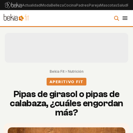
Actualidad
Moda
Belleza
Cocina
Padres
Pareja
Mascotas
Salud
Psi
Bekia Fit
›
Nutrición
APERITIVO FIT
Pipas de girasol o pipas de
calabaza, ¿cuáles engordan
más?