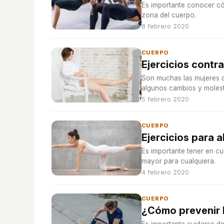
Es importante conocer có
zona del cuerpo.
8 febrero 2020
CUERPO
Ejercicios contr
Son muchas las mujeres q
algunos cambios y molest
5 febrero 2020
CUERPO
Ejercicios para al
Es importante tener en c
mayor para cualquiera.
4 febrero 2020
CUERPO
¿Cómo prevenir 