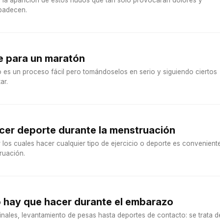
e la aparición de estos nudos que tan sólo provocarán dolores y
 padecen.
 para un maratón
 es un proceso fácil pero tomándoselos en serio y siguiendo ciertos
ar.
cer deporte durante la menstruación
los cuales hacer cualquier tipo de ejercicio o deporte es convenient
ruación.
o hay que hacer durante el embarazo
nales, levantamiento de pesas hasta deportes de contacto: se trata d