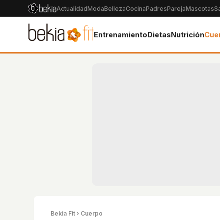
Actualidad
Moda
Belleza
Cocina
Padres
Pareja
Mascotas
S
Entrenamiento
Dietas
Nutrición
Cue
Bekia Fit
› Cuerpo