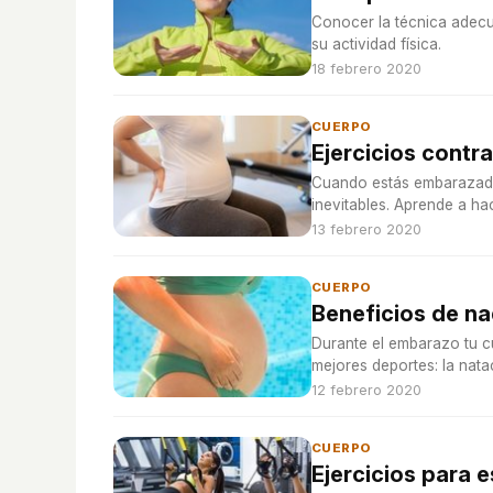
Conocer la técnica adecu
su actividad física.
18 febrero 2020
CUERPO
Ejercicios contr
Cuando estás embarazada 
inevitables. Aprende a hac
13 febrero 2020
CUERPO
Beneficios de n
Durante el embarazo tu cu
mejores deportes: la nata
12 febrero 2020
CUERPO
Ejercicios para e