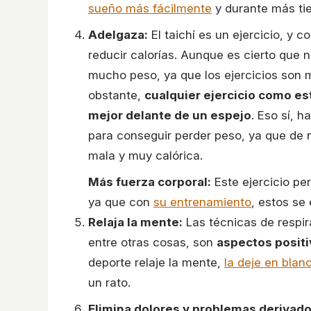
sueño más fácilmente
y durante más ti
Adelgaza:
El taichí es un ejercicio, y 
reducir calorías. Aunque es cierto que
mucho peso, ya que los ejercicios son m
obstante,
cualquier ejercicio como e
mejor delante de un espejo
. Eso sí, 
para conseguir perder peso, ya que de n
mala y muy calórica.
Más fuerza corporal:
Este ejercicio pe
ya que con
su entrenamiento
, estos se
Relaja la mente:
Las técnicas de respirac
entre otras cosas, son
aspectos posit
deporte relaje la mente,
la deje en blan
un rato.
Elimina dolores y problemas derivad