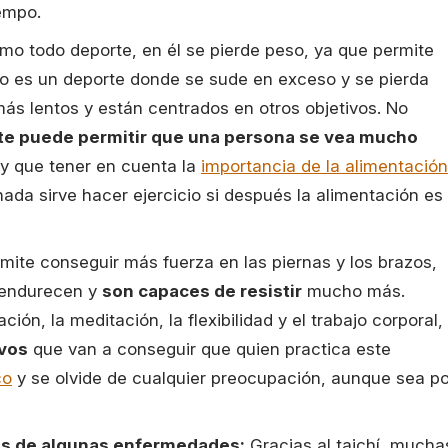
empo.
como todo deporte, en él se pierde peso, ya que permite
 no es un deporte donde se sude en exceso y se pierda
ás lentos y están centrados en otros objetivos. No
ste puede permitir que una persona se vea mucho
hay que tener en cuenta la
importancia de la alimentación
ada sirve hacer ejercicio si después la alimentación es
rmite conseguir más fuerza en las piernas y los brazos,
 endurecen y
son capaces de resistir
mucho más.
ión, la meditación, la flexibilidad y el trabajo corporal,
ivos
que van a conseguir que quien practica este
co
y se olvide de cualquier preocupación, aunque sea po
os de algunas enfermedades:
Gracias al taichí, mucha