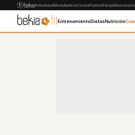
Actualidad
Moda
Belleza
Cocina
Padres
Pareja
Mascotas
S
Entrenamiento
Dietas
Nutrición
Cue