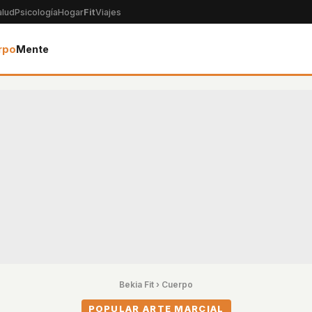
alud
Psicología
Hogar
Fit
Viajes
rpo
Mente
Bekia Fit
›
Cuerpo
POPULAR ARTE MARCIAL