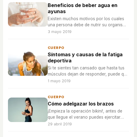
Beneficios de beber agua en
ayunas
Existen muchos motivos por los cuales
una persona debe de nutrir su organismo
con agua desde primera hora de la
3 mayo 2019
mañana.
CUERPO
Síntomas y causas de la fatiga
deportiva
Si te sientes tan cansado que hasta tus
músculos dejan de responder, puede que
estés sufriendo fatiga muscular.Descubre
1 mayo 2019
sus síntomas y cómo prevenirla.
CUERPO
Cómo adelgazar los brazos
¡Empieza la operación bikini!, antes de
que llegue el verano puedes ejercitar
algunas partes de tu cuerpo que te
29 abril 2019
hagan sentir más insegura, en este caso,
los brazos.