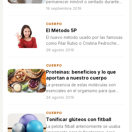
permanecer inmóvil o sentado durante
mucho tiempo, debido a que la dolencia
19 septiembre 2019
puede ir a más y los dolores pueden
llegar a ser peores.
CUERPO
El Método 5P
El nuevo método usado por las famosas
como Pilar Rubio o Cristina Pedroche
para recuperar su figura.
28 agosto 2019
CUERPO
Proteínas: beneficios y lo que
aportan a nuestro cuerpo
La presencia de estas moléculas son
esenciales en el organismo para que
éste trabaje de forma correcta. La
24 agosto 2019
reparación de tejidos o el mantener el
nivel de hidratación son algunas de sus
CUERPO
funciones.
Tonificar glúteos con fitball
La pelota fitball anteriormente se usaba