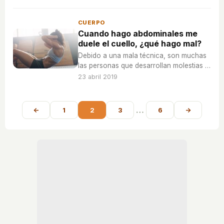
disminuir los síntomas de la alergia
primaveral.
CUERPO
Cuando hago abdominales me
duele el cuello, ¿qué hago mal?
Debido a una mala técnica, son muchas
las personas que desarrollan molestias y
dolores que pueden pasarles factura.
23 abril 2019
…
←
1
2
3
6
→