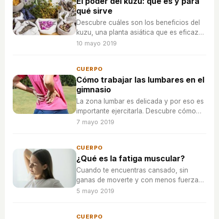
El poder del kuzu: qué es y para
qué sirve
Descubre cuáles son los beneficios del
kuzu, una planta asiática que es eficaz
contra los dolores de cabeza, las
10 mayo 2019
irregularidades intestinales y ayuda en la
lucha contra las adicciones.
CUERPO
Cómo trabajar las lumbares en el
gimnasio
La zona lumbar es delicada y por eso es
importante ejercitarla. Descubre cómo
entrenar las lumbares en el gimnasio de
7 mayo 2019
la forma adecuada para evitar lesiones.
CUERPO
¿Qué es la fatiga muscular?
Cuando te encuentras cansado, sin
ganas de moverte y con menos fuerza
de lo habitual le puedes poner remedio
5 mayo 2019
con estos consejos contra la fatiga
muscular.
CUERPO