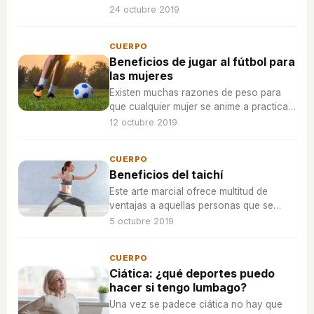
pueden combatir con técnicas de
24 octubre 2019
relajación o consumiendo algunos
ingredientes entre los que se encuentran
CUERPO
la avena o el chocolate.
Beneficios de jugar al fútbol para
las mujeres
Existen muchas razones de peso para
que cualquier mujer se anime a practicar
este popular y mediático deporte.
12 octubre 2019
CUERPO
Beneficios del taichí
Este arte marcial ofrece multitud de
ventajas a aquellas personas que se
animan a ponerlo en práctica con
5 octubre 2019
periodicidad.
CUERPO
Ciática: ¿qué deportes puedo
hacer si tengo lumbago?
Una vez se padece ciática no hay que