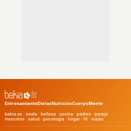
Entrenamiento
Dietas
Nutrición
Cuerpo
Mente
bekia.es
·
moda
·
belleza
·
cocina
·
padres
·
pareja
·
mascotas
·
salud
·
psicología
·
hogar
·
fit
·
viajes