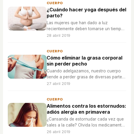
CUERPO
¿Cuándo hacer yoga después del
parto?
Las mujeres que han dado a luz
recientemente deben tomarse un tiempo
de descanso antes de empezar con las
28 abril 2019
posturas más complicadas.
CUERPO
Cómo eliminar la grasa corporal
sin perder pecho
Cuando adelgazamos, nuestro cuerpo
tiende a perder grasa de diversas partes.
Una de ellas es la que nunca se quiere
27 abril 2019
perder, el pecho.
CUERPO
Alimentos contra los estornudos:
adiós alergia en primavera
¿Cansanda de estornudar cada vez que
sales a la calle? Olvida los medicamentos
y céntrate en una buena dieta para
26 abril 2019