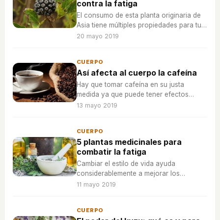
contra la fatiga
El consumo de esta planta originaria de
Asia tiene múltiples propiedades para tu
organismo además de hacerte recuperar
20 mayo 2019
la energía que necesitas.
CUERPO
Así afecta al cuerpo la cafeína
Hay que tomar cafeína en su justa
medida ya que puede tener efectos
contraproducentes en el organismo y
13 mayo 2019
puede incluso llegar a dañarlo, para ello
hay que mirar bien que alimentos la
CUERPO
llevan.
5 plantas medicinales para
combatir la fatiga
Cambiar el estilo de vida ayuda
considerablemente a mejorar los
síntomas de la fatiga, además aumentar
11 mayo 2019
las horas de sueño y descanso
mejorarán ese estado de cansancio
CUERPO
extremo.