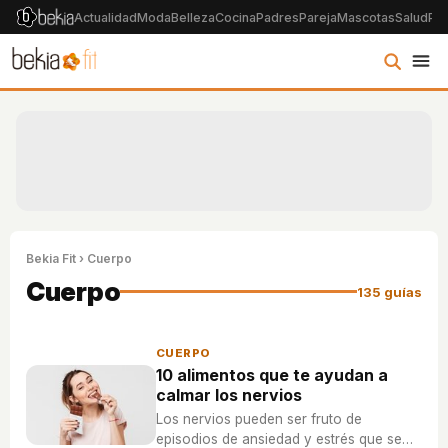
Actualidad
Moda
Belleza
Cocina
Padres
Pareja
Mascotas
Salud
Psi
Bekia Fit
› Cuerpo
Cuerpo
135 guías
CUERPO
10 alimentos que te ayudan a
calmar los nervios
Los nervios pueden ser fruto de
episodios de ansiedad y estrés que se