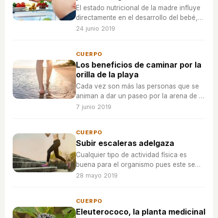
El estado nutricional de la madre influye
directamente en el desarrollo del bebé,
por lo que seguir una dieta variada
24 junio 2019
resulta fundamental para la salud de
ambos.
CUERPO
Los beneficios de caminar por la
orilla de la playa
Cada vez son más las personas que se
animan a dar un paseo por la arena de la
playa debido a la cantidad de ventajas
7 junio 2019
que ofrece.
CUERPO
Subir escaleras adelgaza
Cualquier tipo de actividad física es
buena para el organismo pues este se
activa y quema calorías mucho más
28 mayo 2019
rápido que si se lleva una vida
sedentaria, la cual no es recomendable.
CUERPO
Eleuterococo, la planta medicinal