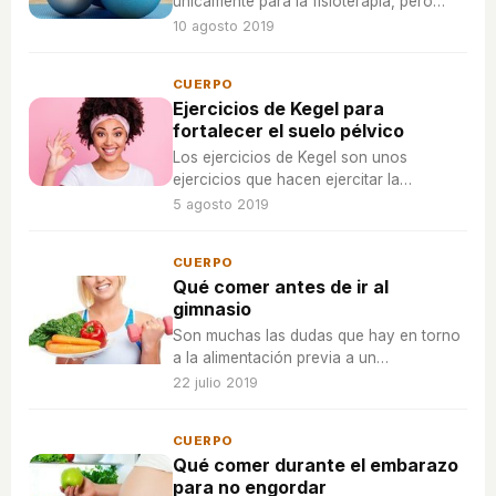
únicamente para la fisioterapia, pero
poco a poco se ha integrado en varios
10 agosto 2019
ejercicios físicos del gimnasio.
CUERPO
Ejercicios de Kegel para
fortalecer el suelo pélvico
Los ejercicios de Kegel son unos
ejercicios que hacen ejercitar la
musculatura del suelo pélvico y es
5 agosto 2019
recomendable hacerlos a todas las
edades.
CUERPO
Qué comer antes de ir al
gimnasio
Son muchas las dudas que hay en torno
a la alimentación previa a un
entrenamiento o a la práctica de
22 julio 2019
cualquier deporte.
CUERPO
Qué comer durante el embarazo
para no engordar