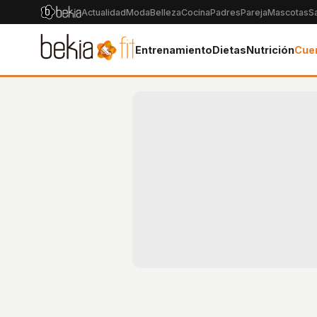
Actualidad
Moda
Belleza
Cocina
Padres
Pareja
Mascotas
S
Entrenamiento
Dietas
Nutrición
Cue