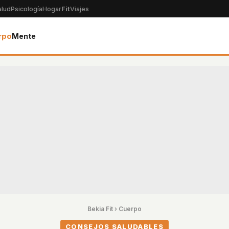
alud
Psicología
Hogar
Fit
Viajes
rpo
Mente
Bekia Fit
›
Cuerpo
CONSEJOS SALUDABLES