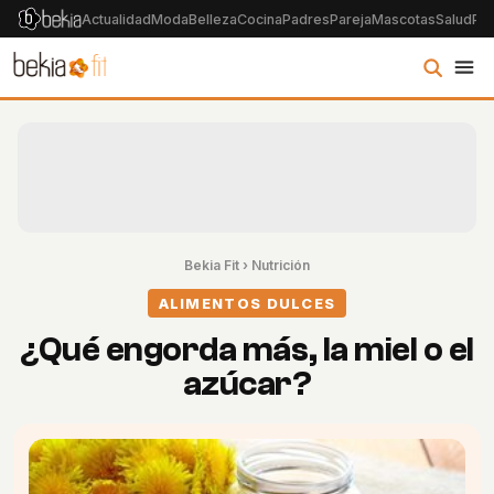
Actualidad
Moda
Belleza
Cocina
Padres
Pareja
Mascotas
Salud
Psi
Bekia Fit
›
Nutrición
ALIMENTOS DULCES
¿Qué engorda más, la miel o el
azúcar?