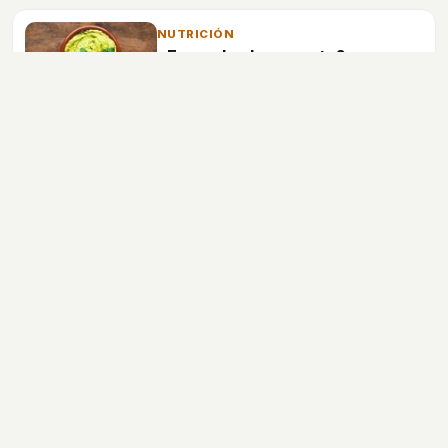
cocina en el supermercado.
NUTRICIÓN
¿Engorda el aguacate?
El aguacate contiene aceites y grasas
por lo que es recomendable no
mezclarlo con otros alimentos que
puedan contener aceitesy grasas.
Entrenamiento
Dietas
Nutrición
Cuerpo
Mente
bekia.es
·
moda
·
belleza
·
cocina
·
padres
·
pareja
·
mascotas
·
salud
·
psicología
·
hogar
·
fit
·
viajes