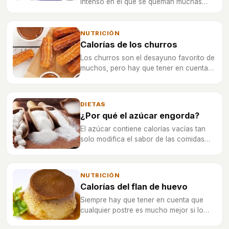
intenso en el que se queman muchas
calorías y puede ser el perfecto aliado
para tonificar cada parte del cuerpo.
NUTRICIÓN
Calorías de los churros
Los churros son el desayuno favorito de
muchos, pero hay que tener en cuenta
que hay que dosificar este dulce para no
dañar a nuestro organismo.
DIETAS
¿Por qué el azúcar engorda?
El azúcar contiene calorías vacías tan
solo modifica el sabor de las comidas
por lo que hay que prestar especial
atención para no caer en una adicción
innecesaria.
NUTRICIÓN
Calorías del flan de huevo
Siempre hay que tener en cuenta que
cualquier postre es mucho mejor si lo
elaboras en casa que si lo compras ya