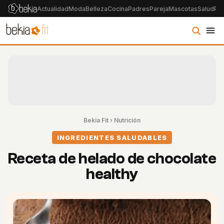
Actualidad
Moda
Belleza
Cocina
Padres
Pareja
Mascotas
Salud
Psi
Bekia Fit
›
Nutrición
INGREDIENTES SALUDABLES
Receta de helado de chocolate
healthy