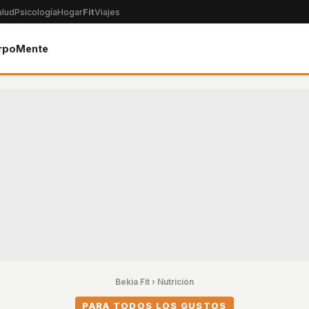
alud
Psicología
Hogar
Fit
Viajes
rpo
Mente
Bekia Fit
›
Nutrición
PARA TODOS LOS GUSTOS