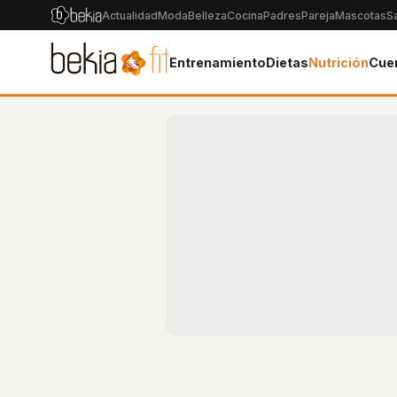
Actualidad
Moda
Belleza
Cocina
Padres
Pareja
Mascotas
S
Entrenamiento
Dietas
Nutrición
Cue