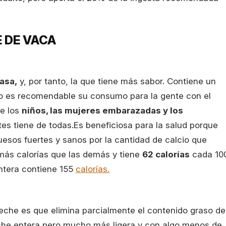
E DE VACA
asa,
y, por tanto, la que tiene más sabor. Contiene un
no es recomendable su consumo para la gente con el
te los
niños, las mujeres embarazadas y los
es tiene de todas.Es beneficiosa para la salud porque
uesos fuertes y sanos por la cantidad de calcio que
más calorías que las demás y tiene
62 calorías
cada 10
entera contiene 155
calorías.
 leche es que elimina parcialmente el contenido graso de
leche entera pero mucho más ligera y con algo menos de