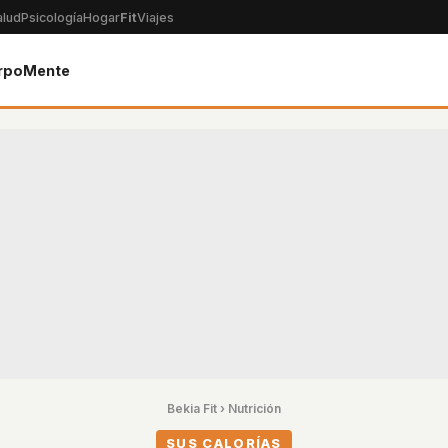
alud
Psicología
Hogar
Fit
Viajes
rpo
Mente
Bekia Fit
›
Nutrición
SUS CALORÍAS