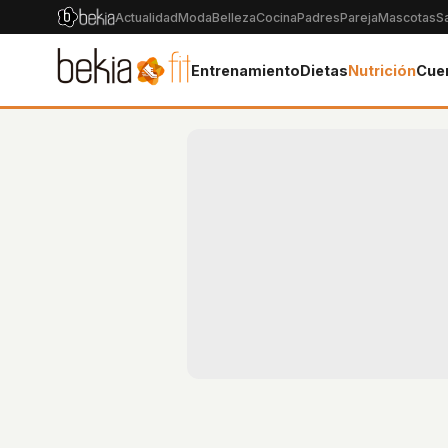
Actualidad
Moda
Belleza
Cocina
Padres
Pareja
Mascotas
S
Entrenamiento
Dietas
Nutrición
Cue