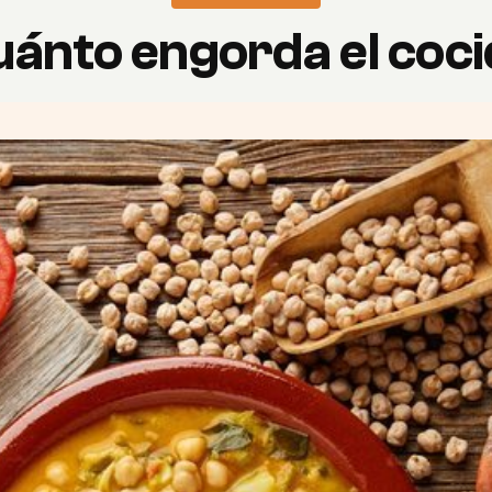
ánto engorda el coc