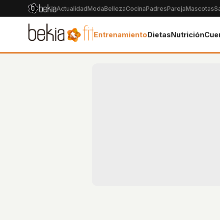
Actualidad
Moda
Belleza
Cocina
Padres
Pareja
Mascotas
S
Entrenamiento
Dietas
Nutrición
Cue