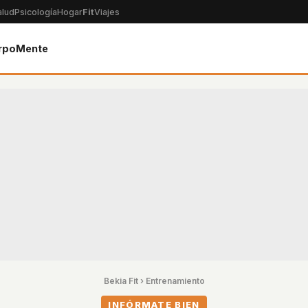
alud
Psicología
Hogar
Fit
Viajes
rpo
Mente
Bekia Fit
›
Entrenamiento
INFÓRMATE BIEN