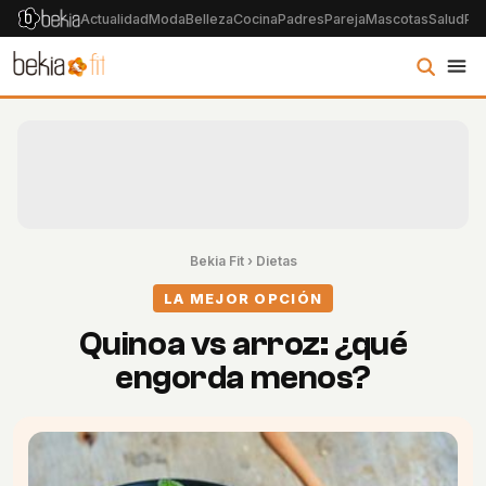
Actualidad
Moda
Belleza
Cocina
Padres
Pareja
Mascotas
Salud
Psi
Bekia Fit
›
Dietas
LA MEJOR OPCIÓN
Quinoa vs arroz: ¿qué
engorda menos?