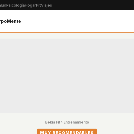
alud
Psicología
Hogar
Fit
Viajes
rpo
Mente
Bekia Fit
›
Entrenamiento
MUY RECOMENDABLES