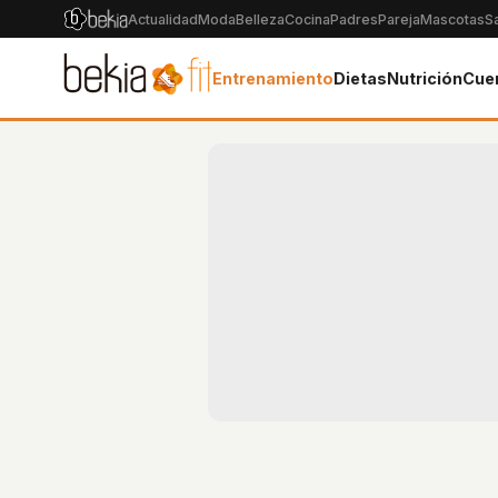
Actualidad
Moda
Belleza
Cocina
Padres
Pareja
Mascotas
S
Entrenamiento
Dietas
Nutrición
Cue