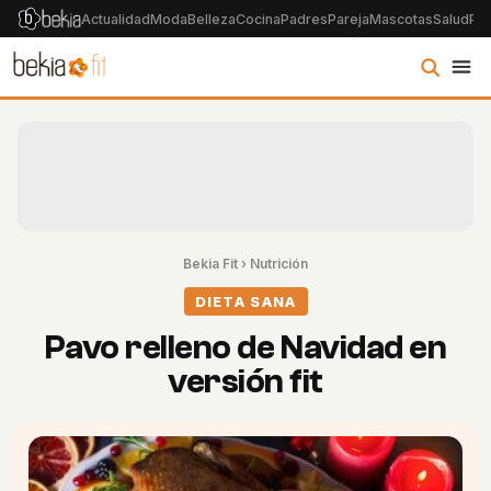
Actualidad
Moda
Belleza
Cocina
Padres
Pareja
Mascotas
Salud
Psi
Bekia Fit
›
Nutrición
DIETA SANA
Pavo relleno de Navidad en
versión fit