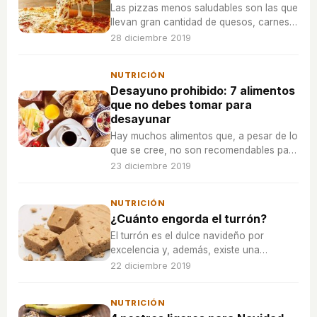
Las pizzas menos saludables son las que
llevan gran cantidad de quesos, carnes
grasas y están elaboradas en fábricas
28 diciembre 2019
industriales.
NUTRICIÓN
Desayuno prohibido: 7 alimentos
que no debes tomar para
desayunar
Hay muchos alimentos que, a pesar de lo
que se cree, no son recomendables para
empezar el día.
23 diciembre 2019
NUTRICIÓN
¿Cuánto engorda el turrón?
El turrón es el dulce navideño por
excelencia y, además, existe una
amplísima variedad de sabores y
22 diciembre 2019
posibilidades.
NUTRICIÓN