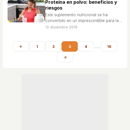
Proteína en polvo: beneficios y
riesgos
Este suplemento nutricional se ha
convertido en un imprescindible para las
personas que quieren adelgazar o ganar
12 diciembre 2019
masa muscular. Pero, su consumo
también tiene algunos riesgos que hay
que valorar.
…
←
1
2
3
4
16
→