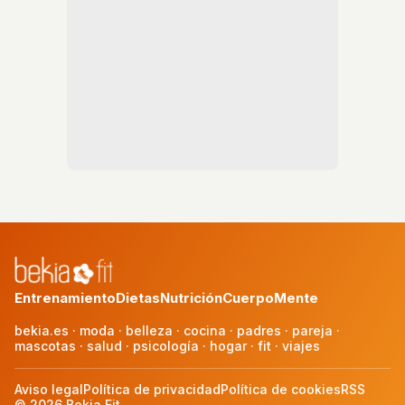
Entrenamiento
Dietas
Nutrición
Cuerpo
Mente
bekia.es
·
moda
·
belleza
·
cocina
·
padres
·
pareja
·
mascotas
·
salud
·
psicología
·
hogar
·
fit
·
viajes
Aviso legal
Política de privacidad
Política de cookies
RSS
© 2026 Bekia Fit