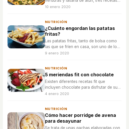
verduras y lasaña de atún, tres recetas
alternativas, muy saludables y sencillas
10 enero 2020
de preparar.
NUTRICIÓN
¿Cuánto engordan las patatas
fritas?
Las patatas fritas, tanto de bolsa como
las que se fríen en casa, son uno de los
culpables del aumento progresivo de
9 enero 2020
peso con los años.
NUTRICIÓN
5 meriendas fit con chocolate
Existen diferentes recetas fit que
incluyen chocolate para disfrutar de su
incomparable sabor de una manera sana.
4 enero 2020
NUTRICIÓN
Cómo hacer porridge de avena
para desayunar
Se trata de unas gachas elaboradas con