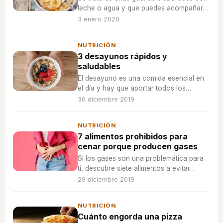
leche o agua y que puedes acompañar
con fruta fresca o frutos secos para
3 enero 2020
completar la primera comida del día.
NUTRICIÓN
3 desayunos rápidos y
saludables
El desayuno es una comida esencial en
el día y hay que aportar todos los
nutrientes necesarios al cuerpo para
30 diciembre 2019
estar sano.
NUTRICIÓN
7 alimentos prohibidos para
cenar porque producen gases
Si los gases son una problemática para
ti, descubre siete alimentos a evitar
durante las cenas para deshacerte de las
29 diciembre 2019
molestias.
NUTRICIÓN
Cuánto engorda una pizza