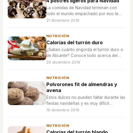
4 postres ligeros para Navidad
La comidas de Navidad terminan con
todo el mundo empachado por eso te
dejamos una selección de cinco postres
21 diciembre 2019
ligeros para sorprender a tus invitados.
NUTRICIÓN
Calorías del turrón duro
¿Sabes cuánto engorda el turrón duro o
de Alicante? Conoce todo acerca del
dulce más navideño que no puede faltar
20 diciembre 2019
en las mesas.
NUTRICIÓN
Polvorones fit de almendras y
avena
Estos dulces no pueden faltar durante las
fiestas navideñas y es muy difícil
resistirse a ellos. Sin embargo, con esta
19 diciembre 2019
versión fitness podrás disfrutar de ellos
sin remordimientos.
NUTRICIÓN
Calorías del turrón blando