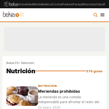
Actualidad
Moda
Belleza
Cocina
Padres
Pareja
Mascotas
Salud
Psi
Bekia Fit
› Nutrición
Nutrición
376 guías
NUTRICIÓN
Meriendas prohibidas
La merienda es una comida
indispensable para afrontar el resto del
día con la energía suficiente, pero no
20 enero 2020