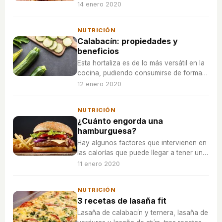
momentos de relax y diversión, aunque
14 enero 2020
esto no quiere decir que deba ser un
plato lleno de grasas o calorías.
NUTRICIÓN
Calabacín: propiedades y
beneficios
Esta hortaliza es de lo más versátil en la
cocina, pudiendo consumirse de formas
muy variadas, pero también aporta
12 enero 2020
muchos beneficios al organismo.
NUTRICIÓN
¿Cuánto engorda una
hamburguesa?
Hay algunos factores que intervienen en
las calorías que puede llegar a tener una
hamburguesa, ya sea el tipo de carne,
11 enero 2020
los ingredientes, el pan.
NUTRICIÓN
3 recetas de lasaña fit
Lasaña de calabacín y ternera, lasaña de