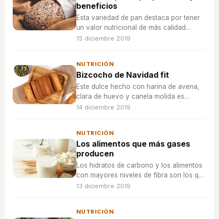
beneficios
Esta variedad de pan destaca por tener
un valor nutricional de más calidad
respecto al pan de trigo convencional,
15 diciembre 2019
además de tener menos pesticidas y
aportar grandes dosis de energía.
NUTRICIÓN
Bizcocho de Navidad fit
Este dulce hecho con harina de avena,
clara de huevo y canela molida es
perfecto para servir durante una reunión
14 diciembre 2019
familiar en las fiestas.
NUTRICIÓN
Los alimentos que más gases
producen
Los hidratos de carbono y los alimentos
con mayores niveles de fibra son los que
peor se digieren y los que más gases
13 diciembre 2019
intestinales producen.
NUTRICIÓN