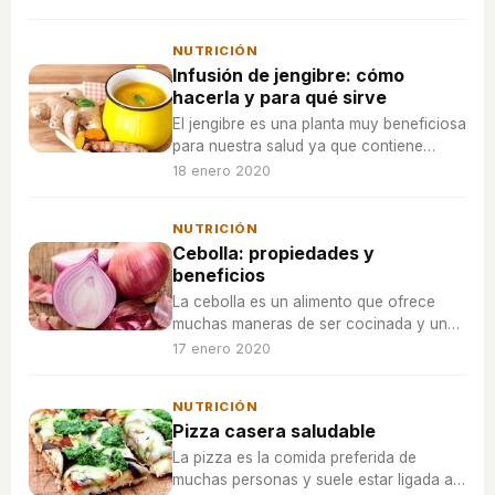
sirve con comer cualquier cosa, sino
que hay ciertos productos que es
NUTRICIÓN
imprescindible evitar.
Infusión de jengibre: cómo
hacerla y para qué sirve
El jengibre es una planta muy beneficiosa
para nuestra salud ya que contiene
muchas propiedades medicibales.
18 enero 2020
Aprende a hacer una rica infusión para el
tratamiento de algunas de tus
NUTRICIÓN
enfermedades.
Cebolla: propiedades y
beneficios
La cebolla es un alimento que ofrece
muchas maneras de ser cocinada y un
gran ingrediente para muchos platos.
17 enero 2020
NUTRICIÓN
Pizza casera saludable
La pizza es la comida preferida de
muchas personas y suele estar ligada a