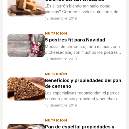
¿Es el turrón blando tan malo como
piensas? Conoce el valor nutricional del
dulce más navideño.
18 diciembre 2019
NUTRICIÓN
5 postres fit para Navidad
Mousse de chocolate, tarta de manzana
o cheesecake, son muchos los postres
que se pueden versionar para conseguir
17 diciembre 2019
que sean más saludables y que
contengan menos calorías.
NUTRICIÓN
Beneficios y propiedades del pan
de centeno
Los especialistas recomiendan el pan de
centeno por sus propiedad y beneficios
para la salud del organismo.
16 diciembre 2019
NUTRICIÓN
Pan de espelta: propiedades y