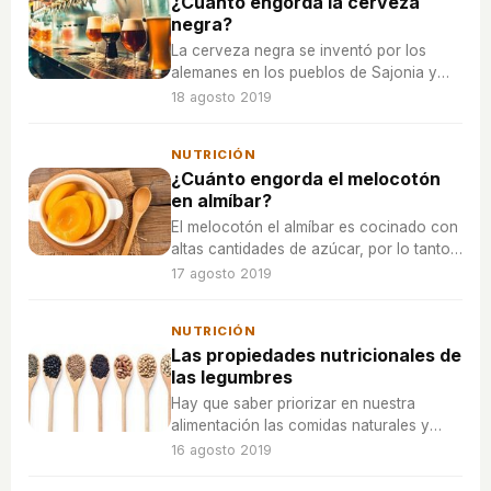
¿Cuánto engorda la cerveza
negra?
La cerveza negra se inventó por los
alemanes en los pueblos de Sajonia y
Turingia y su fabricación se remonta a la
18 agosto 2019
Edad Media.
NUTRICIÓN
¿Cuánto engorda el melocotón
en almíbar?
El melocotón el almíbar es cocinado con
altas cantidades de azúcar, por lo tanto
siempre será mejor consumir un
17 agosto 2019
melocotón fresco.
NUTRICIÓN
Las propiedades nutricionales de
las legumbres
Hay que saber priorizar en nuestra
alimentación las comidas naturales y
poco procesadas como las legumbres
16 agosto 2019
frente a los ultraprocesados.