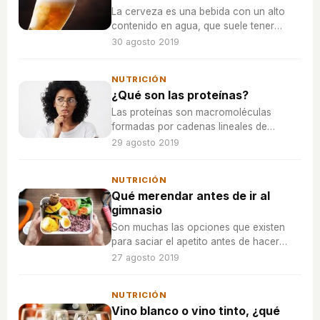
La cerveza es una bebida con un alto
contenido en agua, que suele tener
aproximadamente un 5% de alcohol, lo
30 agosto 2019
que hace que el organismo actúe como
un diurético propiciando a una
NUTRICIÓN
deshidratación.
¿Qué son las proteínas?
Las proteínas son macromoléculas
formadas por cadenas lineales de
aminoácidos. El consumo de proteínas
29 agosto 2019
es muy importante para la vida.
NUTRICIÓN
Qué merendar antes de ir al
gimnasio
Son muchas las opciones que existen
para saciar el apetito antes de hacer
ejercicio y conseguir rendir al máximo.
27 agosto 2019
NUTRICIÓN
Vino blanco o vino tinto, ¿qué