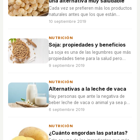
una alternativa muy saludable
Cada vez se prefieren más los productos
naturales antes que los que están
altamente procesados, por eso las
10 septiembre 2019
palomitas de quinoa son una buena
alternativa a las tradicionales.
NUTRICIÓN
Soja: propiedades y beneficios
La soja es una de las legumbres que más
propiedades tiene para la salud pero
como todos los alimentos, no es bueno
9 septiembre 2019
ingerirla en grandes cantidades,
NUTRICIÓN
Alternativas a la leche de vaca
Hay personas que ante la negativa de
beber leche de vaca o animal ya sea por
voluntad propia o por intolerancia,
6 septiembre 2019
buscan otras leches otras alternativas.
NUTRICIÓN
¿Cuánto engordan las patatas?