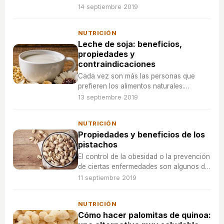
idóneas para poder ingerirlos de manera
14 septiembre 2019
regular, siempre y cuando no se abuse
de ellos.
NUTRICIÓN
Leche de soja: beneficios,
propiedades y
contraindicaciones
Cada vez son más las personas que
prefieren los alimentos naturales.
Además, estos alimentos son el aliado
13 septiembre 2019
perfecto para veganos y vegetarianos.
NUTRICIÓN
Propiedades y beneficios de los
pistachos
El control de la obesidad o la prevención
de ciertas enfermedades son algunos de
los beneficios de este fruto seco que
11 septiembre 2019
han hecho que su consumo aumente a
gran velocidad durante los últimos años.
NUTRICIÓN
Cómo hacer palomitas de quinoa: