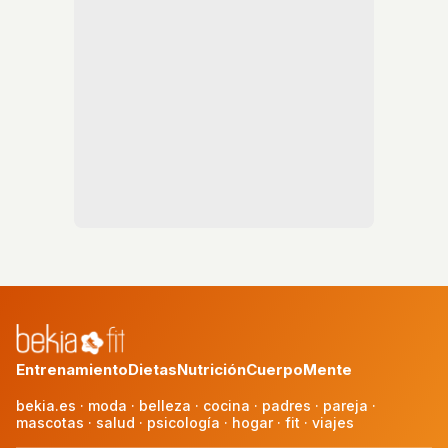
Entrenamiento
Dietas
Nutrición
Cuerpo
Mente
bekia.es
·
moda
·
belleza
·
cocina
·
padres
·
pareja
·
mascotas
·
salud
·
psicología
·
hogar
·
fit
·
viajes