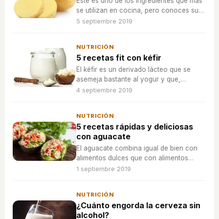
Este es uno de los ingredientes que más
se utilizan en cocina, pero conoces sus
valores nutricionales. Un alimento que
5 septiembre 2019
aporta muchos beneficios siempre y
cuando se prepare de la forma correcta.
NUTRICIÓN
5 recetas fit con kéfir
El kéfir es un derivado lácteo que se
asemeja bastante al yogur y que,
además de tener muchos beneficios para
4 septiembre 2019
el organismo, se presta a preparar tanto
postres como cremas frías.
NUTRICIÓN
5 recetas rápidas y deliciosas
con aguacate
El aguacate combina igual de bien con
alimentos dulces que con alimentos
salados, por lo que sirve para infinidad
1 septiembre 2019
de recetas.
NUTRICIÓN
¿Cuánto engorda la cerveza sin
alcohol?