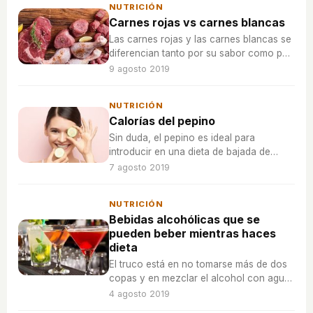
NUTRICIÓN
Carnes rojas vs carnes blancas
Las carnes rojas y las carnes blancas se
diferencian tanto por su sabor como por
sus propiedades nutricionales, descubre
9 agosto 2019
cuáles son los beneficios de cada una.
NUTRICIÓN
Calorías del pepino
Sin duda, el pepino es ideal para
introducir en una dieta de bajada de
peso por las pocas calorías que
7 agosto 2019
contiene y por su poder saciante.
NUTRICIÓN
Bebidas alcohólicas que se
pueden beber mientras haces
dieta
El truco está en no tomarse más de dos
copas y en mezclar el alcohol con agua,
jugos de frutas naturales o bebidas
4 agosto 2019
gaseosas no azucaradas.