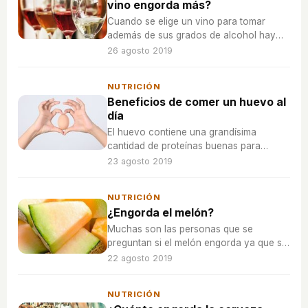
vino engorda más?
Cuando se elige un vino para tomar
además de sus grados de alcohol hay
que mirar el azúcar que contiene, pues
26 agosto 2019
cuando más de este ingrediente, más
engordará.
NUTRICIÓN
Beneficios de comer un huevo al
día
El huevo contiene una grandísima
cantidad de proteínas buenas para
nuestro organismo, por lo que nos
23 agosto 2019
ayudará a mantener los músculos
siempre fuertes, además de proteger de
NUTRICIÓN
muchas enfermedades.
¿Engorda el melón?
Muchas son las personas que se
preguntan si el melón engorda ya que se
trata de una fruta veraniega y fresca que
22 agosto 2019
contiene bastantes azúcares.
NUTRICIÓN