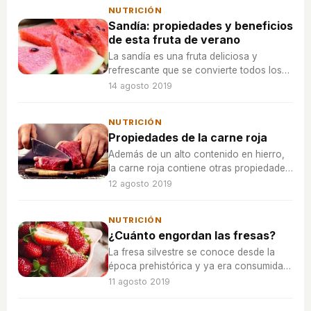
NUTRICIÓN
Sandía: propiedades y beneficios
de esta fruta de verano
La sandía es una fruta deliciosa y
refrescante que se convierte todos los
veranos en el elemento ideal para
14 agosto 2019
combatir el calor. Pero, ¿cuáles son sus
propiedades?.
NUTRICIÓN
Propiedades de la carne roja
Además de un alto contenido en hierro,
la carne roja contiene otras propiedades
como minerales y vitaminas beneficiosas
12 agosto 2019
para la salud.
NUTRICIÓN
¿Cuánto engordan las fresas?
La fresa silvestre se conoce desde la
época prehistórica y ya era consumida
por griegos y romanos, pero no se
11 agosto 2019
empezó a cultivar en Europa hasta el
siglo XIII.