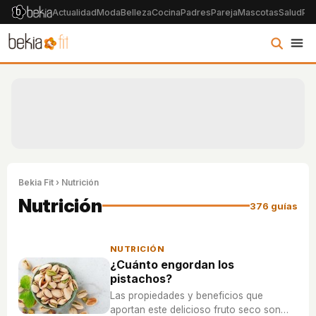
Actualidad
Moda
Belleza
Cocina
Padres
Pareja
Mascotas
Salud
Psi
Bekia Fit
› Nutrición
Nutrición
376 guías
NUTRICIÓN
¿Cuánto engordan los
pistachos?
Las propiedades y beneficios que
aportan este delicioso fruto seco son